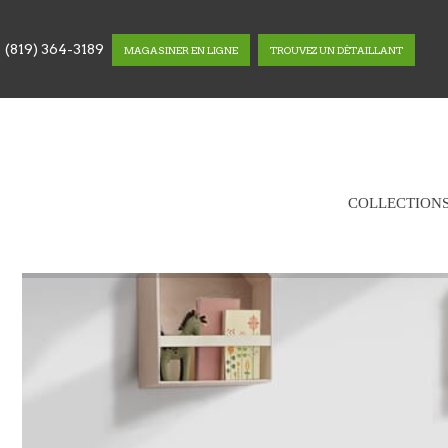
(819) 364-3189
MAGASINER EN LIGNE
TROUVEZ UN DÉTAILLANT
COLLECTION