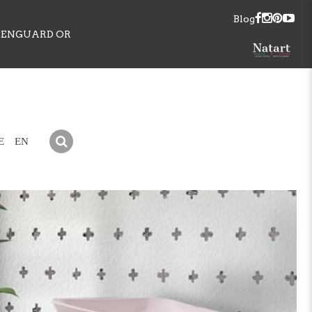
Blog
REENGUARD OR
E
EN