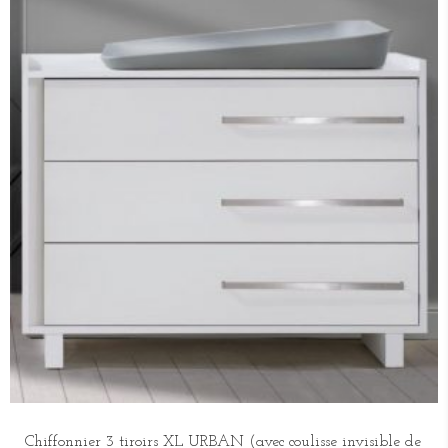
Chiffonnier 3 tiroirs XL URBAN (avec coulisse invisible de